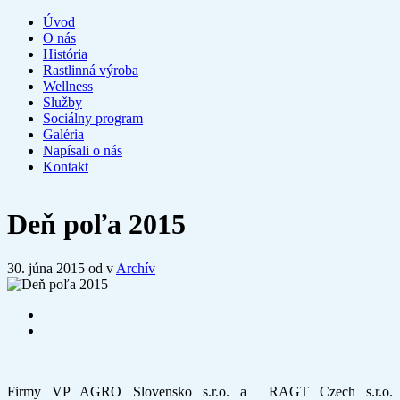
Úvod
O nás
História
Rastlinná výroba
Wellness
Služby
Sociálny program
Galéria
Napísali o nás
Kontakt
Deň poľa 2015
30. júna 2015
od v
Archív
Firmy VP AGRO Slovensko s.r.o. a RAGT Czech s.r.o.