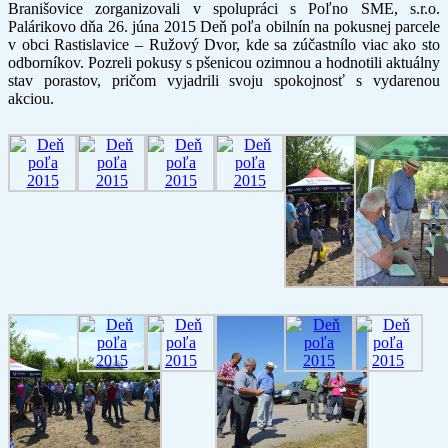
Branišovice zorganizovali v spolupráci s Poľno SME, s.r.o.
Palárikovo dňa 26. júna 2015 Deň poľa obilnín na pokusnej parcele
v obci Rastislavice – Ružový Dvor, kde sa zúčastnílo viac ako sto
odborníkov. Pozreli pokusy s pšenicou ozimnou a hodnotili aktuálny
stav porastov, pričom vyjadrili svoju spokojnosť s vydarenou
akciou.